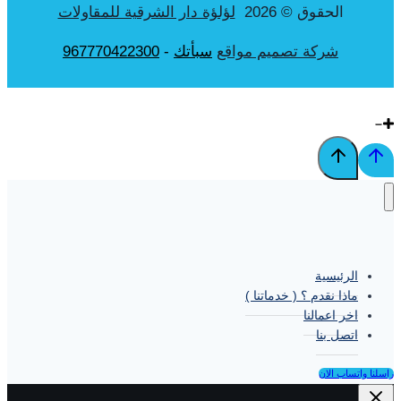
الحقوق © 2026
لؤلؤة دار الشرقية للمقاولات
شركة تصميم مواقع
سبأتك
-
967770422300
الرئيسية
ماذا نقدم ؟ ( خدماتنا )
اخر اعمالنا
اتصل بنا
راسلنا واتساب الان