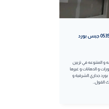
تركيب جبس بورد للجدران الدمام ت: 0535908771 جبس بورد
 و المتنوعه في تزيين
رات و الدهانات و غيرها
بورد جداري الشرقية و
نك القول…