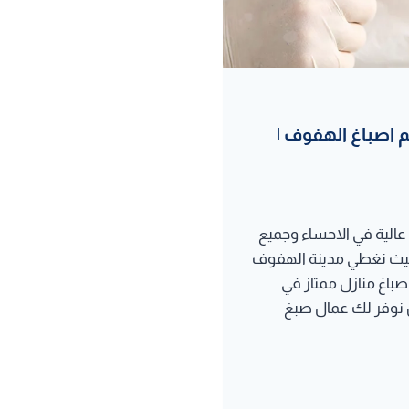
الاحساء 0535908771 – معلم اصباغ الهفوف |
 عالية في الاحساء وجميع
، حيث نغطي مدينة الهفوف
صباغ منازل ممتاز في
ن نوفر لك عمال صبغ