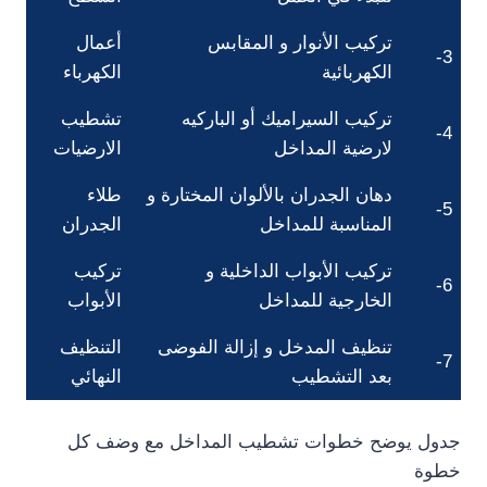
تركيب الأنوار و المقابس
أعمال
3-
الكهربائية
الكهرباء
تركيب السيراميك أو الباركيه
تشطيب
4-
لارضية المداخل
الارضيات
دهان الجدران بالألوان المختارة و
طلاء
5-
المناسبة للمداخل
الجدران
تركيب الأبواب الداخلية و
تركيب
6-
الخارجية للمداخل
الأبواب
تنظيف المدخل و إزالة الفوضى
التنظيف
7-
بعد التشطيب
النهائي
جدول يوضح خطوات تشطيب المداخل مع وضف كل
خطوة