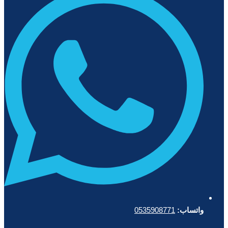
واتساب:
0535908771