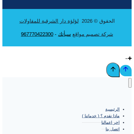
الحقوق © 2026
لؤلؤة دار الشرقية للمقاولات
شركة تصميم مواقع
سبأتك
-
967770422300
الرئيسية
ماذا نقدم ؟ ( خدماتنا )
اخر اعمالنا
اتصل بنا